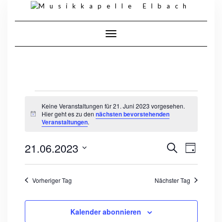
Skip
to
content
Toggle Navigation
VERANSTALTUNGEN
FÜR
Keine Veranstaltungen für 21. Juni 2023 vorgesehen.
21.
Hier geht es zu den
nächsten bevorstehenden
Hinweis
JUNI
Veranstaltungen
.
2023
VERANS
VERANSTALT
21.06.2023
Suche
ANSICHT
Tag
SUCHE
NAVIGA
Datum
UND
wählen.
ANSICHTEN,
NAVIGATION
Vorheriger Tag
Nächster Tag
Kalender abonnieren