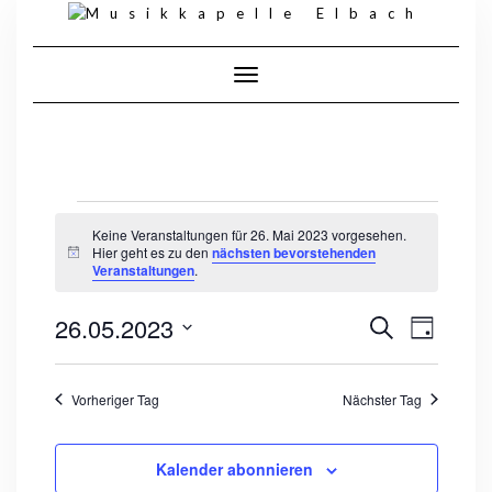
Skip
to
content
Toggle Navigation
VERANSTALTUNGEN
FÜR
Keine Veranstaltungen für 26. Mai 2023 vorgesehen.
26.
Hier geht es zu den
nächsten bevorstehenden
Hinweis
MAI
Veranstaltungen
.
2023
VERANS
VERANSTALT
26.05.2023
Suche
ANSICHT
Tag
SUCHE
NAVIGA
Datum
UND
wählen.
ANSICHTEN,
NAVIGATION
Vorheriger Tag
Nächster Tag
Kalender abonnieren